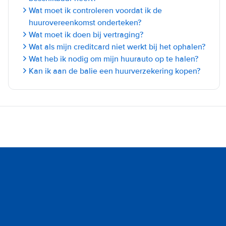
Wat moet ik controleren voordat ik de
huurovereenkomst onderteken?
Wat moet ik doen bij vertraging?
Wat als mijn creditcard niet werkt bij het ophalen?
Wat heb ik nodig om mijn huurauto op te halen?
Kan ik aan de balie een huurverzekering kopen?