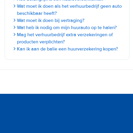
Wat moet ik doen als het verhuurbedrijf geen auto
beschikbaar heeft?
Wat moet ik doen bij vertraging?
Wat heb ik nodig om mijn huurauto op te halen?
Mag het verhuurbedrijf extra verzekeringen of
producten verplichten?
Kan ik aan de balie een huurverzekering kopen?